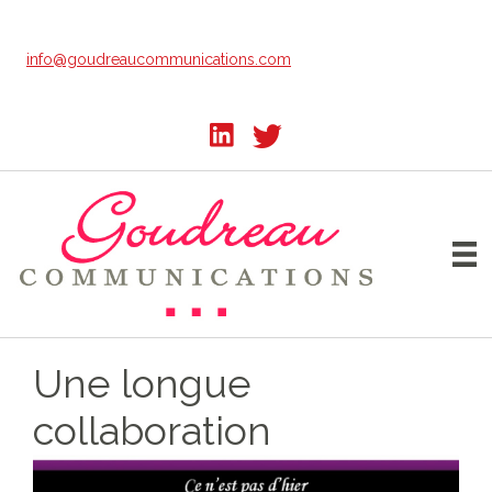
Passer
au
info@goudreaucommunications.com
contenu
principal
Une longue
collaboration