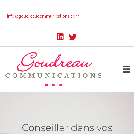
Passer
au
info@goudreaucommunications.com
contenu
principal
Conseiller dans vos